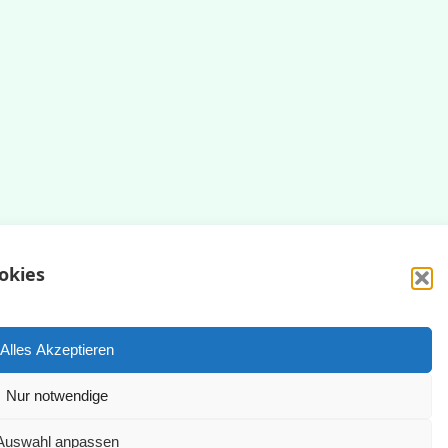
okies
Impressum
Datenschutzerklärung
Alles Akzeptieren
Nur notwendige
yright © 2025 | WordPress Theme by
SuperbThemes
Auswahl anpassen