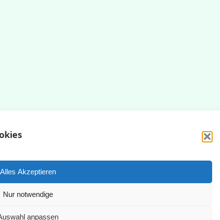
okies
Impressum
Datenschutzerklärung
Alles Akzeptieren
Nur notwendige
yright © 2025 | WordPress Theme by
SuperbThemes
Auswahl anpassen