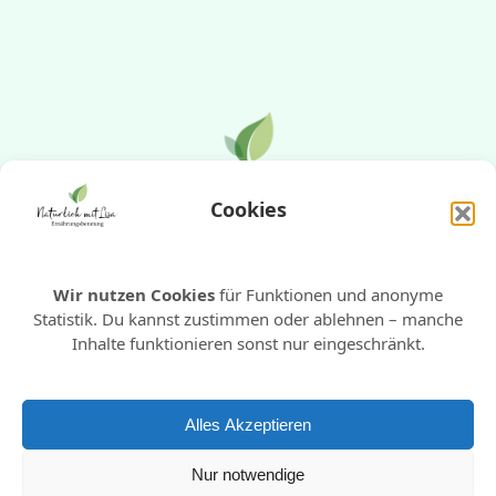
Cookies
E-Mail
WhatsApp
Instagram
Pinterest
Wir nutzen Cookies
für Funktionen und anonyme
Statistik. Du kannst zustimmen oder ablehnen – manche
Inhalte funktionieren sonst nur eingeschränkt.
Impressum
Datenschutzerklärung
Alles Akzeptieren
Copyright © 2025 | WordPress Theme by
Nur notwendige
SuperbThemes