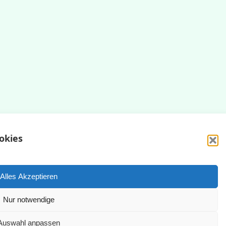
okies
Impressum
Datenschutzerklärung
Alles Akzeptieren
Nur notwendige
yright © 2025 | WordPress Theme by
SuperbThemes
Auswahl anpassen