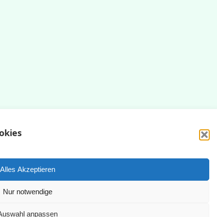
okies
Impressum
Datenschutzerklärung
Alles Akzeptieren
Nur notwendige
yright © 2025 | WordPress Theme by
SuperbThemes
Auswahl anpassen